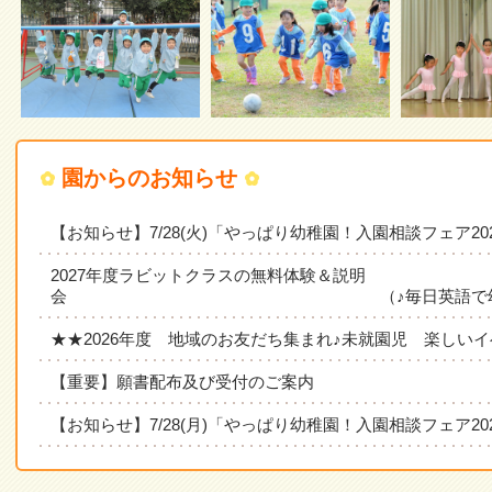
園からのお知らせ
【お知らせ】7/28(火)「やっぱり幼稚園！入園相談フェア2
2027年度ラビットクラスの無料体験＆説明
会 （♪毎日英語で幼稚園
★★2026年度 地域のお友だち集まれ♪未就園児 楽しい
【重要】願書配布及び受付のご案内
【お知らせ】7/28(月)「やっぱり幼稚園！入園相談フェア2