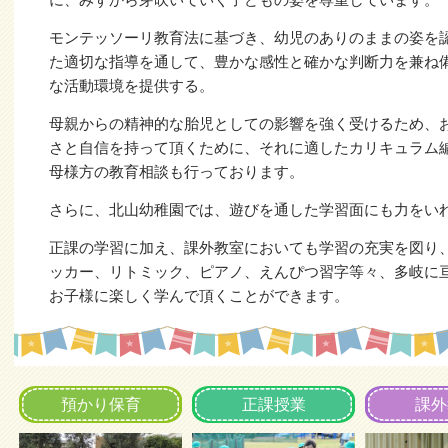
モンテッソーリ教育法に基づき、幼児のありのままの姿を
た適切な指導を通して、豊かな感性と確かな判断力を兼ね
な活動環境を提供する。
母親からの精神的な胎児としての影響を強く受けるため、
さと自信を持って頂くために、それに適したカリキュラム
母様方の教育相談も行っております。
さらに、北山幼稚園では、遊びを通した学習面にも力をい
正課の学習に加え、課外教室においても学習の充実を図り
ッカー、リトミック、ピアノ、えんぴつ習字等々、多岐に
お子様に楽しく学んで頂くことができます。
預かり保育
正課授業
課外